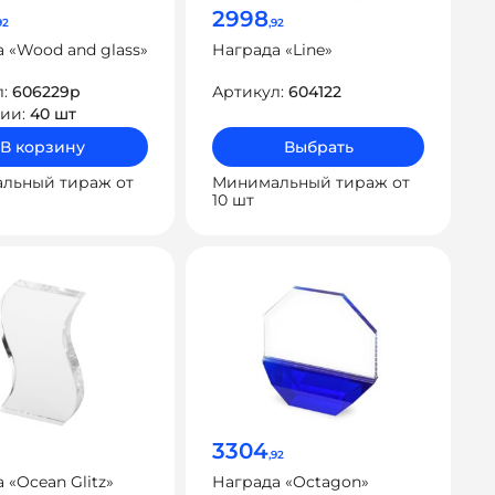
2998
92
,92
 «Wood and glass»
Награда «Line»
л:
606229p
Артикул:
604122
чии:
40 шт
В корзину
Выбрать
льный тираж от
Минимальный тираж от
10 шт
3304
,92
 «Ocean Glitz»
Награда «Octagon»