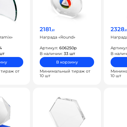
2181
2328
,61
,
ramix»
Награда «Round»
Награда
4
Артикул:
606250p
Артику
шт
В наличии:
33 шт
В нали
ину
В корзину
тираж от
Минимальный тираж от
Минима
10 шт
10 шт