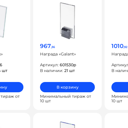
967
1010
,36
,92
k»
Награда «Galant»
Награда
6
Артикул:
601530p
Артику
4 шт
В наличии:
21 шт
В нали
ину
В корзину
тираж от
Минимальный тираж от
Минима
10 шт
10 шт