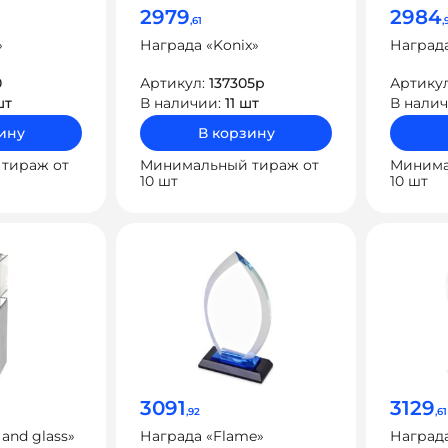
2979
2984
,61
,
»
Награда «Konix»
Награда
0
Артикул:
137305p
Артику
шт
В наличии:
11 шт
В нали
ину
В корзину
тираж от
Минимальный тираж от
Минима
10 шт
10 шт
3091
3129
,92
,61
 and glass»
Награда «Flame»
Награда