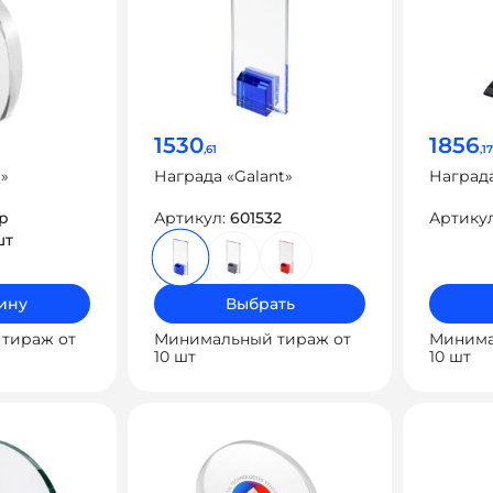
1530
1856
,61
,17
S»
Награда «Galant»
Награда
1p
Артикул:
601532
Артику
шт
ину
Выбрать
тираж от
Минимальный тираж от
Минима
10 шт
10 шт