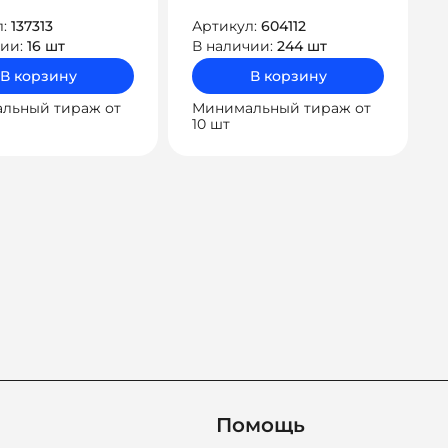
л:
137313
Артикул:
604112
чии:
16 шт
В наличии:
244 шт
В корзину
В корзину
льный тираж от
Минимальный тираж от
10 шт
ация
ям
Помощь