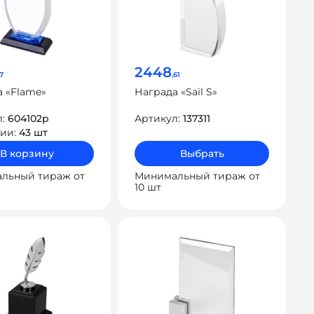
2448
67
,61
 «Flame»
Награда «Sail S»
л:
604102p
Артикул:
137311
чии:
43 шт
В корзину
Выбрать
льный тираж от
Минимальный тираж от
10 шт