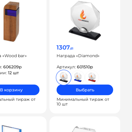
1307
,61
 «Wood bar»
Награда «Diamond»
л:
606209p
Артикул:
601510p
чии:
12 шт
В корзину
Выбрать
льный тираж от
Минимальный тираж от
10 шт