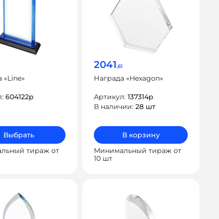
2041
,61
 «Line»
Награда «Hexagon»
л:
604122p
Артикул:
137314p
В наличии:
28 шт
Выбрать
В корзину
льный тираж от
Минимальный тираж от
10 шт