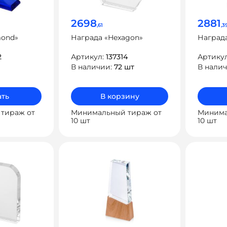
2698
2881
,61
,3
mond»
Награда «Hexagon»
Наград
2
Артикул:
137314
Артику
В наличии:
72 шт
В нали
ть
В корзину
тираж от
Минимальный тираж от
Минима
10 шт
10 шт