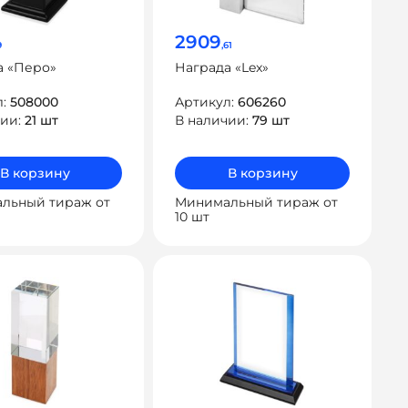
2909
9
,61
а «Перо»
Награда «Lex»
л:
508000
Артикул:
606260
чии:
21 шт
В наличии:
79 шт
В корзину
В корзину
льный тираж от
Минимальный тираж от
10 шт