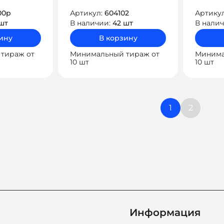
00p
Артикул:
604102
Артику
шт
В наличии:
42 шт
В нали
ину
В корзину
тираж от
Минимальный тираж от
Минима
10 шт
10 шт
Навиг
1
2
по
запис
Информация