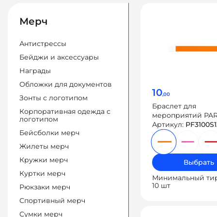
Мерч
Антистрессы
Бейджи и аксессуары
Награды
Обложки для документов
10
,00
Зонты с логотипом
Браслет для
Корпоративная одежда с
мероприятий PAR
логотипом
индивидуальной
Артикул:
PF3100S1
Бейсболки мерч
нумерацией
Жилеты мерч
Кружки мерч
Выбрать
Куртки мерч
Минимальный ти
10 шт
Рюкзаки мерч
Спортивный мерч
Сумки мерч