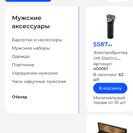
Мужские
аксессуары
Барсетки и несессеры
5587
,94
Мужские наборы
Электробритва
Одежда
«Mi Electric
Shaver S500»
Артикул:
Портмоне
400061
Украшения мужские
В наличии:
62
шт
Часы наручные мужские
В корзину
Назад
Минимальный
тираж от 10 шт