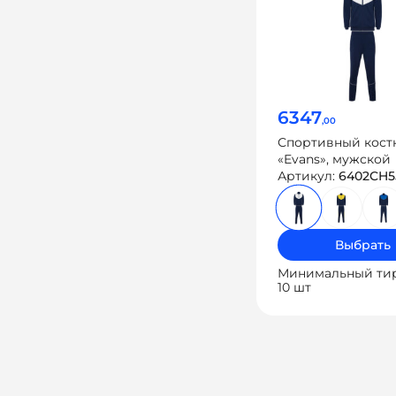
6347
,00
Спортивный кос
«Evans», мужской
Артикул:
6402CH5
Выбрать
Минимальный ти
10 шт