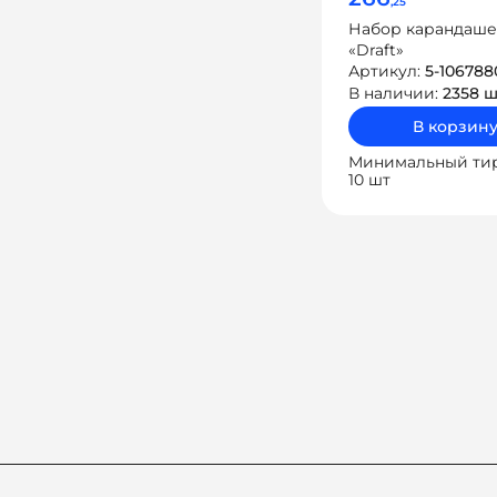
,25
Набор карандаш
«Draft»
Артикул:
5-106788
В наличии:
2358 ш
В корзин
Минимальный ти
10 шт