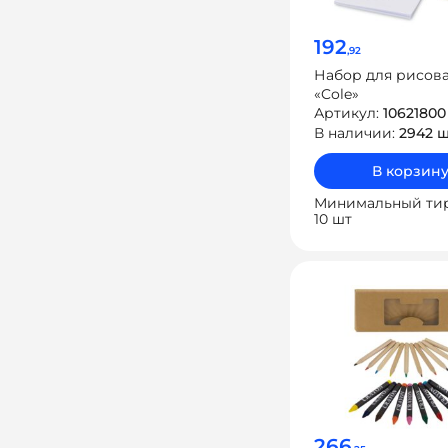
192
,92
Набор для рисов
«Cole»
Артикул:
10621800
В наличии:
2942 
В корзин
Минимальный ти
10 шт
266