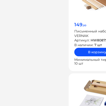
149
,00
Письменный наб
VERNAK
Артикул:
HW8087
В наличии:
7 шт
В корзин
Минимальный ти
10 шт