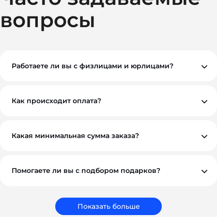
вопросы
Работаете ли вы с физлицами и юрлицами?
Да, мы работаем как с физическими, так и с
юридическими лицами. При необходимости
предоставляем все закрывающие документы.
Как происходит оплата?
Вы можете оплатить заказ по безналичному расчету.
Как правило, мы работаем на условиях 100%
предоплаты, но если у вас нестандартная ситуация —
обсудим индивидуально. Для оптовых и
Какая минимальная сумма заказа?
корпоративных клиентов возможны гибкие условия.
Минимальный заказ — от 10 000 ₽. Это позволяет нам
обеспечить достойное качество и персональный
подход к каждому проекту.
Помогаете ли вы с подбором подарков?
Обязательно. Наши менеджеры помогут вам выбрать
подарки, которые соответствуют вашему бюджету,
задачам и срокам. Мы подбираем не просто
сувениры, а решения, которые работают на ваш
Показать больше
бренд.