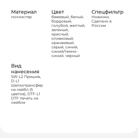
Материал
Цвет
Спецфильтр
полиэстер
бежевый, белый,
Новинки,
бордовый,
Сделано в
голубой, желтый,
России
зеленый,
красный,
оливковый,
оранжевый,
серый, синий,
синий/темно-
синий, черный
Вид
нанесения
SW-L2 Пришив,
D-L1
Шелкотрансфер
на лейбл (5
цветов), DTF-L1
DTF печать на
лейбле