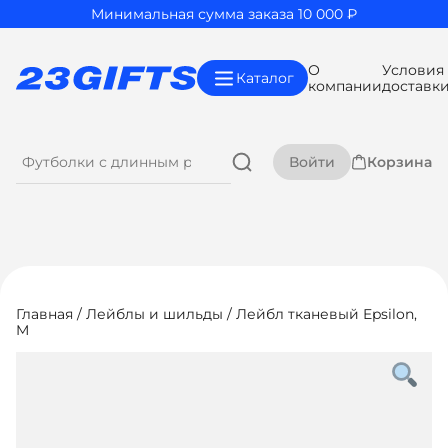
Минимальная сумма заказа 10 000 ₽
О
Условия
Каталог
компании
доставк
Войти
Корзина
Главная
/
Лейблы и шильды
/ Лейбл тканевый Epsilon,
M