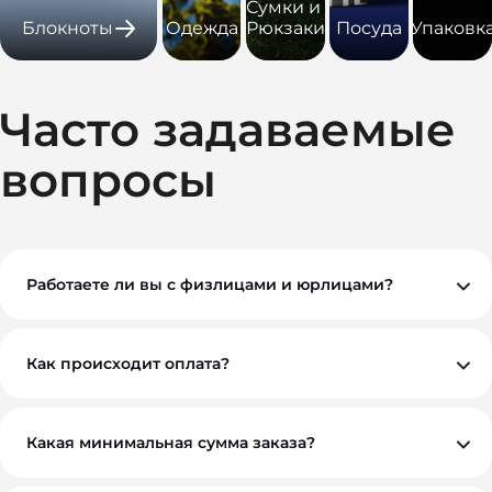
Сумки и
Блокноты
Одежда
Рюкзаки
Посуда
Упаковк
Часто задаваемые
вопросы
Работаете ли вы с физлицами и юрлицами?
Да, мы работаем как с физическими, так и с
юридическими лицами. При необходимости
предоставляем все закрывающие документы.
Как происходит оплата?
Вы можете оплатить заказ по безналичному расчету.
Как правило, мы работаем на условиях 100%
предоплаты, но если у вас нестандартная ситуация —
обсудим индивидуально. Для оптовых и
Какая минимальная сумма заказа?
корпоративных клиентов возможны гибкие условия.
Минимальный заказ — от 10 000 ₽. Это позволяет нам
обеспечить достойное качество и персональный