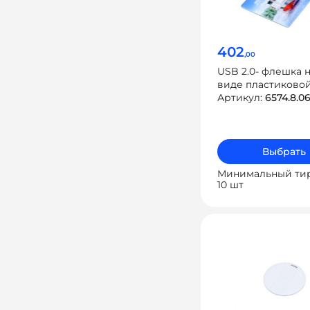
402
,00
USB 2.0- флешка н
виде пластиково
с полностью выд
Артикул:
6574.8.0
чипом
Выбрать
Минимальный ти
10 шт