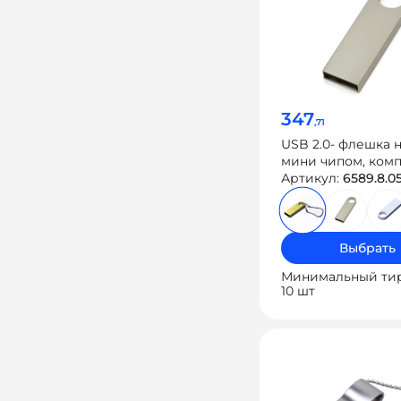
347
,71
USB 2.0- флешка н
мини чипом, ком
дизайн с круглым
Артикул:
6589.8.0
отверстием
Выбрать
Минимальный ти
10 шт