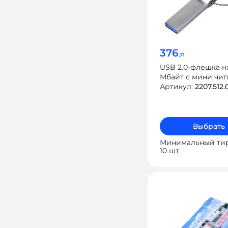
376
,71
USB 2.0-флешка на
Мбайт с мини чи
боковым отверст
Артикул:
2207.512.
цепочки
Выбрать
Минимальный ти
10 шт