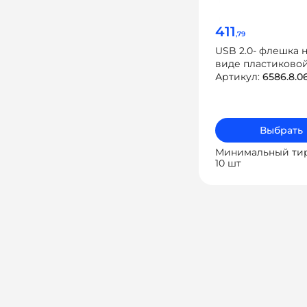
411
,79
USB 2.0- флешка н
виде пластиково
карточки кругло
Артикул:
6586.8.0
Выбрать
Минимальный ти
10 шт