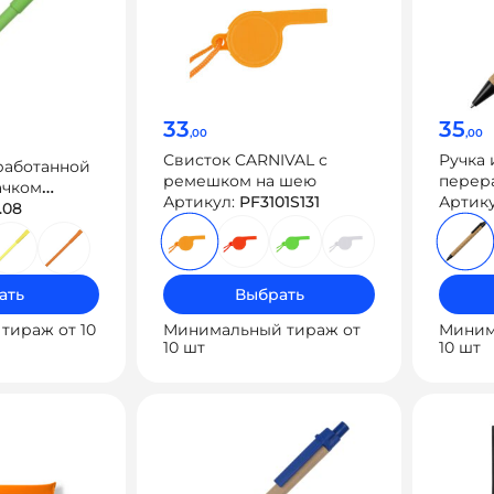
33
35
,00
,00
Свисток CARNIVAL с
Ручка 
работанной
ремешком на шею
перер
ачком
Артикул:
PF3101S131
пшени
Артик
.08
«Evora
ать
Выбрать
тираж от 10
Минимальный тираж от
Миним
10 шт
10 шт