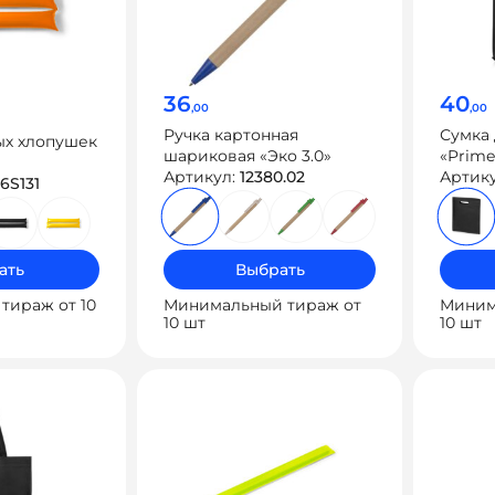
36
40
,00
,00
Ручка картонная
Сумка 
ых хлопушек
шариковая «Эко 3.0»
«Prime
Артикул:
12380.02
Артик
6S131
ать
Выбрать
тираж от 10
Минимальный тираж от
Миним
10 шт
10 шт