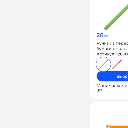
28
,00
Ручка из пере
бумаги с колп
«Recycled»
Артикул:
12600
Выбр
Минимальный 
шт