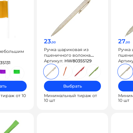
23
27
,00
,00
Ручка шариковая из
Ручка 
 небольшим
пшеничного волокна
пшени
KAMUT
Артикул:
HW8035S129
HANA
Артик
3S131
ать
Выбрать
тираж от 10
Минимальный тираж от
Миним
10 шт
10 шт