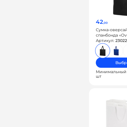
42
,00
Сумка-оверсай
спанбонда «Ov
Артикул:
23022
Выбр
Минимальный 
шт