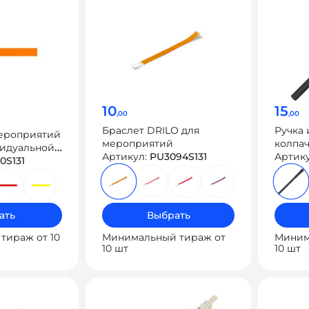
10
15
,00
,00
Браслет DRILO для
Ручка 
мероприятий
мероприятий
колпач
видуальной
Артикул:
PU3094S131
Артик
0S131
ать
Выбрать
тираж от 10
Минимальный тираж от
Миним
10 шт
10 шт