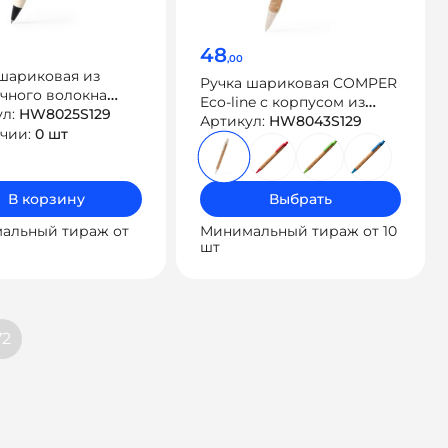
48
,00
шариковая из
Ручка шариковая COMPER
чного волокна
Eco-line с корпусом из
ул:
HW8025S129
пробки
Артикул:
HW8043S129
ичии:
0 шт
В корзину
Выбрать
альный тираж от
Минимальный тираж от 10
шт
ация
72
ям