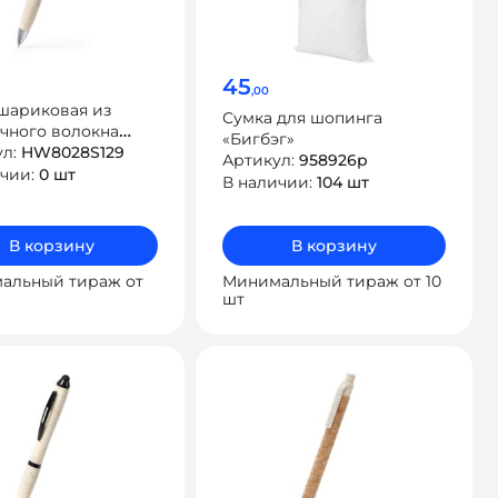
45
,00
шариковая из
Сумка для шопинга
чного волокна
«Бигбэг»
EA
ул:
HW8028S129
Артикул:
958926р
ичии:
0 шт
В наличии:
104 шт
В корзину
В корзину
альный тираж от
Минимальный тираж от 10
шт