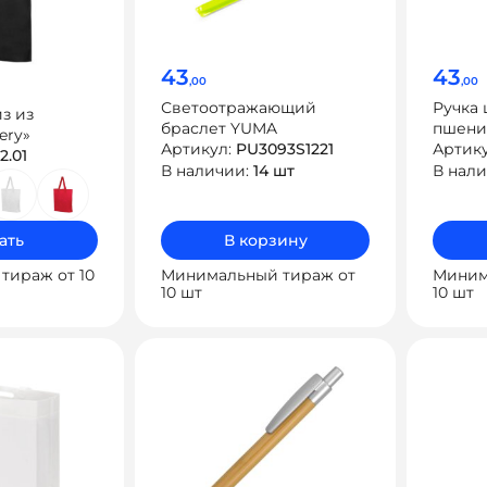
43
43
,00
,00
Светоотражающий
Ручка 
з из
браслет YUMA
пшени
ery»
Артикул:
PU3093S1221
GORB
Артик
2.01
В наличии:
14 шт
В нал
ать
В корзину
тираж от 10
Минимальный тираж от
Миним
10 шт
10 шт