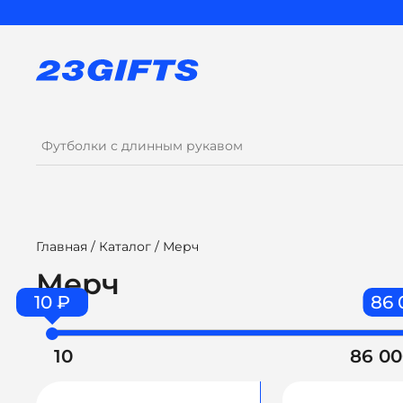
Главная
/
Каталог
/ Мерч
Мерч
10 ₽
86 
10
86 0