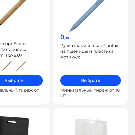
0
,00
из пробки и
Ручка шариковая «Pianta»
аботанной
из пшеницы и пластика
цы шариковая
ул:
11576.07
Артикул:
»
Выбрать
Выбрать
альный тираж от
Минимальный тираж от 10
шт