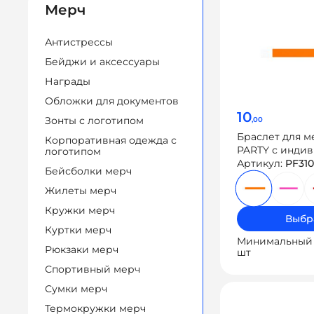
Мерч
Антистрессы
Бейджи и аксессуары
Награды
Обложки для документов
10
Зонты с логотипом
,00
Браслет для 
Корпоративная одежда с
PARTY с инди
логотипом
нумерацией
Артикул:
PF310
Бейсболки мерч
Жилеты мерч
Кружки мерч
Выбр
Куртки мерч
Минимальный 
Рюкзаки мерч
шт
Спортивный мерч
Сумки мерч
Термокружки мерч