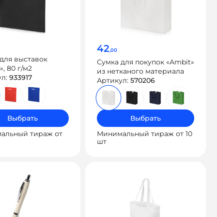
42
,00
для выставок
Сумка для покупок «Ambit»
», 80 г/м2
из нетканого материала
ул:
933917
Артикул:
570206
Выбрать
Выбрать
альный тираж от
Минимальный тираж от 10
шт