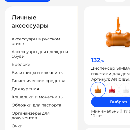
Личные
аксессуары
Аксессуары в русском
стиле
Аксессуары для одежды и
обуви
132
,92
Брелоки
Диспенсер SIMBA
Визитницы и ключницы
пакетами для до
животных
Артикул:
AN1018S1
Гигиенические средства
Для курения
Кошельки и монетницы
Выбрать
Обложки для паспорта
Минимальный ти
Органайзеры для
10 шт
документов
Очки