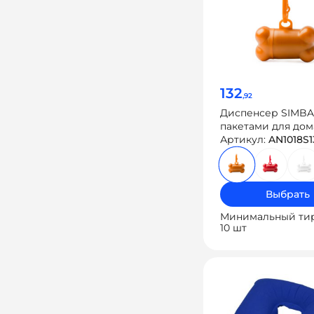
132
,92
Диспенсер SIMBA
пакетами для до
животных
Артикул:
AN1018S1
Выбрать
Минимальный ти
10 шт