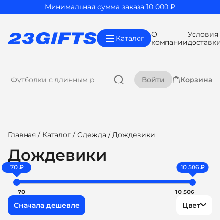
Минимальная сумма заказа 10 000 ₽
О
Условия
Каталог
компании
доставк
Войти
Корзина
Главная
/
Каталог
/
Одежда
/ Дождевики
Дождевики
70 ₽
10 506 ₽
70
10 506
Цвет