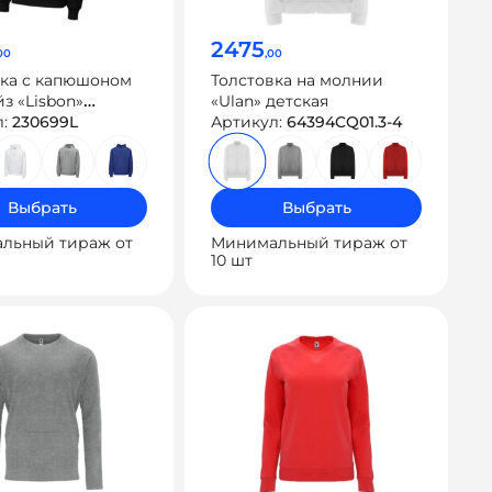
2475
00
,00
вка с капюшоном
Толстовка на молнии
з «Lisbon»
«Ulan» детская
с
л:
230699L
Артикул:
64394CQ01.3-4
Выбрать
Выбрать
льный тираж от
Минимальный тираж от
10 шт