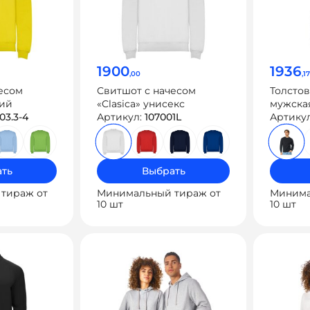
1900
1936
,00
,17
есом
Свитшот с начесом
Толсто
кий
«Clasica» унисекс
мужска
03.3-4
Артикул:
107001L
Артику
ть
Выбрать
тираж от
Минимальный тираж от
Минима
10 шт
10 шт