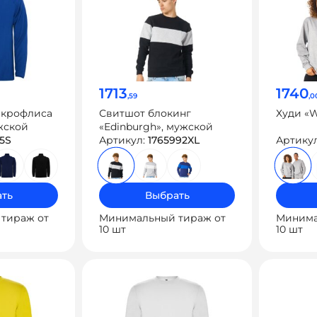
1713
1740
,59
,0
икрофлиса
Свитшот блокинг
Худи «W
жской
«Edinburgh», мужской
5S
Артикул:
1765992XL
Артику
ть
Выбрать
тираж от
Минимальный тираж от
Минима
10 шт
10 шт