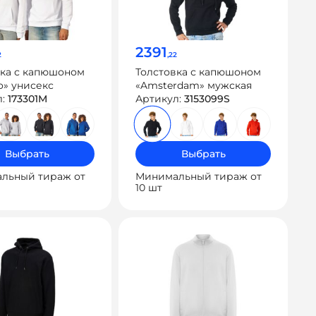
2391
2
,22
вка с капюшоном
Толстовка с капюшоном
o» унисекс
«Amsterdam» мужская
л:
173301M
Артикул:
3153099S
Выбрать
Выбрать
льный тираж от
Минимальный тираж от
10 шт