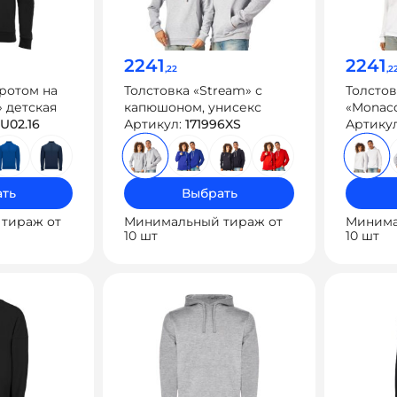
2241
2241
,22
,2
оротом на
Толстовка «Stream» с
Толсто
» детская
капюшоном, унисекс
«Monac
SU02.16
Артикул:
171996XS
Артику
ть
Выбрать
тираж от
Минимальный тираж от
Минима
10 шт
10 шт