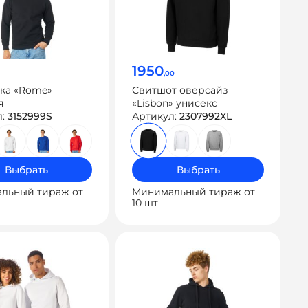
1950
,00
вка «Rome»
Свитшот оверсайз
я
«Lisbon» унисекс
л:
3152999S
Артикул:
2307992XL
Выбрать
Выбрать
льный тираж от
Минимальный тираж от
10 шт