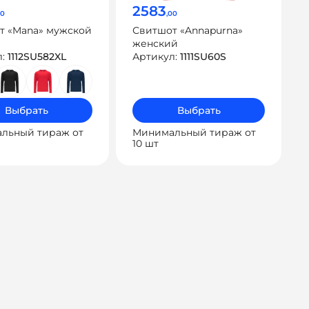
2583
00
,00
т «Mana» мужской
Свитшот «Annapurna»
женский
л:
1112SU582XL
Артикул:
1111SU60S
Выбрать
Выбрать
льный тираж от
Минимальный тираж от
10 шт
ация
ям