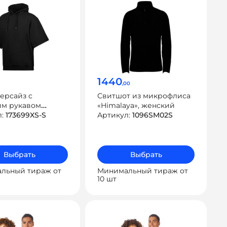
1440
,00
ерсайз с
Свитшот из микрофлиса
им рукавом
«Himalaya», женский
w» унисекс
л:
173699XS-S
Артикул:
1096SM02S
Выбрать
Выбрать
льный тираж от
Минимальный тираж от
10 шт