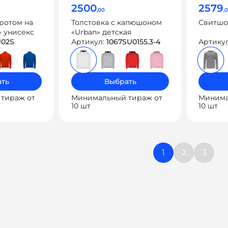
2500
2579
,00
,
оротом на
Толстовка с капюшоном
Свитшо
» унисекс
«Urban» детская
U02S
Артикул:
1067SU0155.3-4
Артику
ть
Выбрать
тираж от
Минимальный тираж от
Минима
10 шт
10 шт
Навиг
1
2
3
по
запис