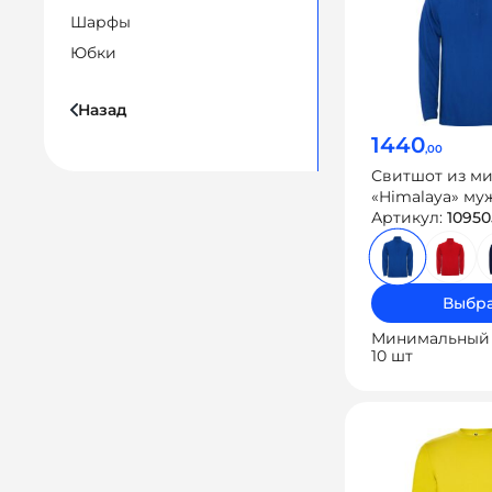
Шарфы
Юбки
Назад
1440
,00
Свитшот из м
«Himalaya» му
Артикул:
10950
Выбра
Минимальный 
10 шт