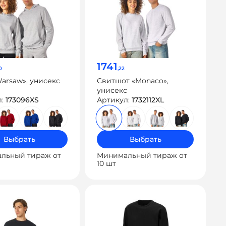
1741
0
,22
arsaw», унисекс
Свитшот «Monaco»,
унисекс
л:
173096XS
Артикул:
1732112XL
Выбрать
Выбрать
льный тираж от
Минимальный тираж от
10 шт