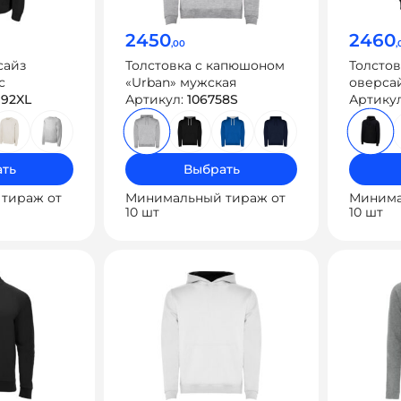
2450
2460
,00
,
сайз
Толстовка с капюшоном
Толсто
с
«Urban» мужская
оверсай
992XL
Артикул:
106758S
унисек
Артику
ть
Выбрать
тираж от
Минимальный тираж от
Минима
10 шт
10 шт