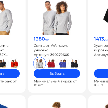
1380
1413
,00
,43
on» с
Свитшот «Warsaw»,
Худи ов
екс
унисекс
коротк
62XL
Артикул:
3902796XS
«Warsa
Артику
ть
Выбрать
тираж от
Минимальный тираж от
Минима
10 шт
10 шт