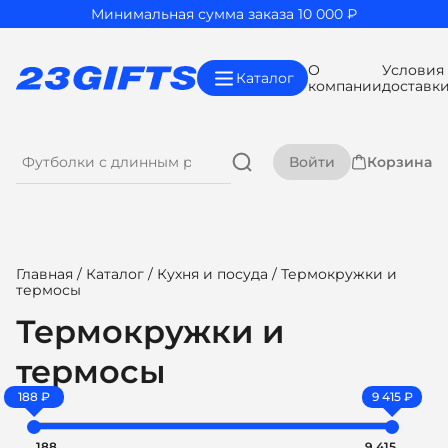
Минимальная сумма заказа 10 000 ₽
О
Условия
Каталог
компании
доставк
Войти
Корзина
Главная
/
Каталог
/
Кухня и посуда
/ Термокружки и
термосы
Термокружки и
термосы
188 ₽
9 415 ₽
188
9 415