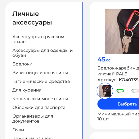
Личные
аксессуары
Аксессуары в русском
стиле
Аксессуары для одежды и
обуви
45
,00
Брелоки
Брелок-карабин 
Визитницы и ключницы
ключей PALE
Артикул:
KO4073S
Гигиенические средства
Для курения
Кошельки и монетницы
Выбрать
Обложки для паспорта
Минимальный ти
Органайзеры для
10 шт
документов
Очки
Ремешки на шею