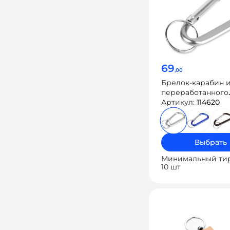
69
,00
Брелок-карабин 
переработанного
алюминия «Alumi
Артикул:
114620
Выбрать
Минимальный ти
10 шт