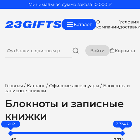
Минимальная сумма заказа 10 000 ₽
О
Условия
Каталог
компании
доставк
Войти
Корзина
Главная
/
Каталог
/
Офисные аксессуары
/ Блокноты и
записные книжки
Блокноты и записные
книжки
60 ₽
7 724 ₽
60
7 724