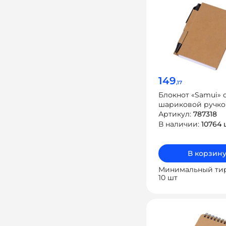
149
,17
Блокнот «Samui» 
шариковой ручк
Артикул:
787318
В наличии:
10764 
В корзин
Минимальный ти
10 шт