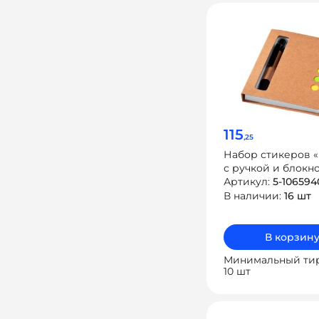
115
,25
Набор стикеров «
с ручкой и блокн
Артикул:
5-10659
В наличии:
16 шт
В корзин
Минимальный ти
10 шт