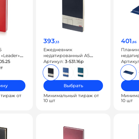
393
401
,33
,86
5
Ежедневник
Планин
«Leader»
недатированный А5
недати
05.25
«Megapolis Flex»
Артикул:
3-531.16p
«Бумви
Артику
шт
ину
Выбрать
тираж от
Минимальный тираж от
Минима
10 шт
10 шт