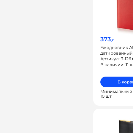
373
,21
Ежедневник А
датированный 
на 2025 год
Артикул:
3-126.
В наличии:
11 
В корз
Минимальный 
10 шт