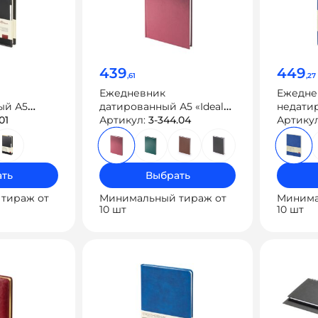
439
449
,61
,27
Ежедневник
Ежедне
ый А5
датированный А5 «Ideal
недати
01
New» на 2026 год
Артикул:
3-344.04
«Megapol
Артику
ть
Выбрать
тираж от
Минимальный тираж от
Минима
10 шт
10 шт