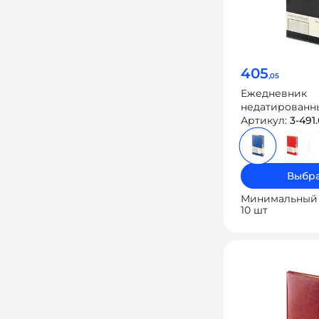
405
,05
Ежедневник
недатированн
«Metropol»
Артикул:
3-491.
Выбра
Минимальный 
10 шт