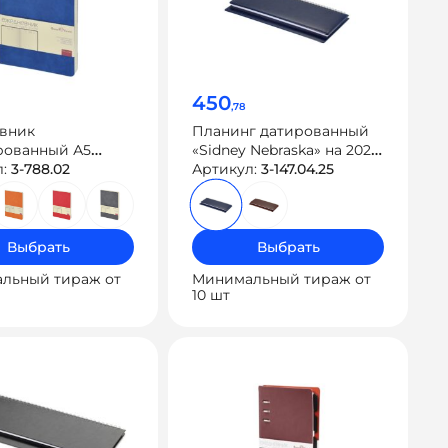
450
,78
вник
Планинг датированный
рованный А5
«Sidney Nebraska» на 2025
is Classic Flex»
л:
3-788.02
год
Артикул:
3-147.04.25
Выбрать
Выбрать
льный тираж от
Минимальный тираж от
10 шт