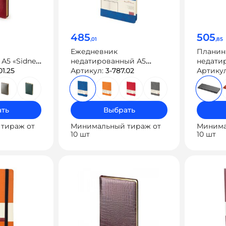
485
505
,01
,85
Ежедневник
Планин
А5 «Sidney
недатированный А5
недатир
025 год
01.25
«Megapolis Classic»
Артикул:
3-787.02
New»
Артику
ть
Выбрать
тираж от
Минимальный тираж от
Минима
10 шт
10 шт