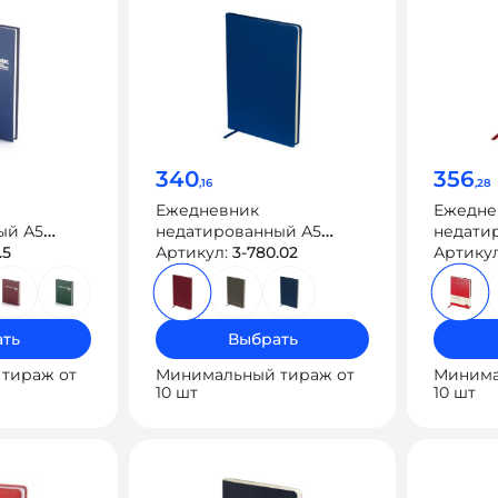
340
356
,16
,28
Ежедневник
Ежедне
ый А5
недатированный А5
недати
.5
«Megapolis Velvet New»
Артикул:
3-780.02
«Megapo
Артику
ть
Выбрать
тираж от
Минимальный тираж от
Минима
10 шт
10 шт