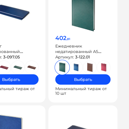
402
,81
г
Ежедневник
рованный
недатированный А5
нил»
л:
3-097.05
«Ideal New»
Артикул:
3-122.01
Выбрать
Выбрать
льный тираж от
Минимальный тираж от
10 шт