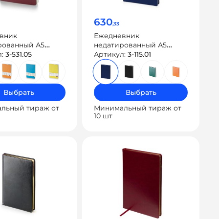
630
,33
вник
Ежедневник
рованный А5
недатированный А5
is Velvet Flex»
л:
3-531.05
«Velvet»
Артикул:
3-115.01
Выбрать
Выбрать
льный тираж от
Минимальный тираж от
10 шт