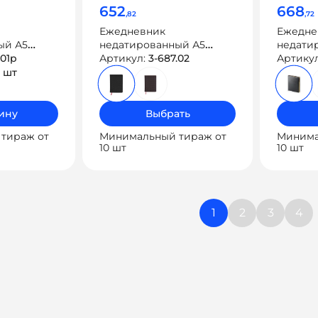
652
668
,82
,72
Ежедневник
Ежедне
ый А5
недатированный А5
недати
t»
.01p
«Magnum»
Артикул:
3-687.02
«Sidney
Артику
золоты
 шт
ину
Выбрать
тираж от
Минимальный тираж от
Минима
10 шт
10 шт
Навиг
1
2
3
4
по
запис