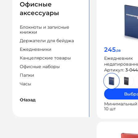
Офисные
аксессуары
Блокноты и записные
книжки
Держатели для бейджа
245
Ежедневники
,08
Канцелярские товары
Ежедневник
недатированн
Офисные наборы
«Бумвинил»
Артикул:
3-044
Папки
Часы
Выбра
Назад
Минимальный 
10 шт