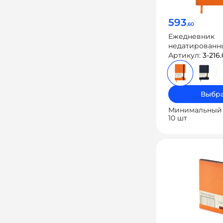
593
,60
Ежедневник
недатированн
«Vincent New»
Артикул:
3-216
Выбра
Минимальный 
10 шт