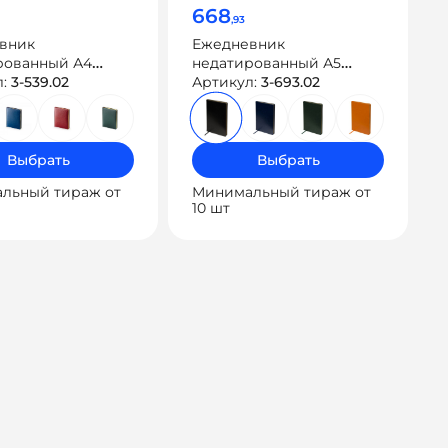
668
,93
вник
Ежедневник
рованный А4
недатированный А5
 Nebraska» с
л:
3-539.02
«Megapolis Nebraska»
Артикул:
3-693.02
м срезом
Выбрать
Выбрать
льный тираж от
Минимальный тираж от
10 шт
ация
ям