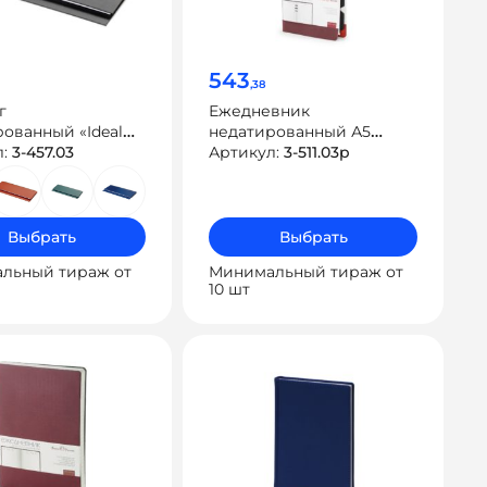
543
,38
г
Ежедневник
ованный «Ideal
недатированный А5
л:
3-457.03
«Firenze»
Артикул:
3-511.03p
Выбрать
Выбрать
льный тираж от
Минимальный тираж от
10 шт