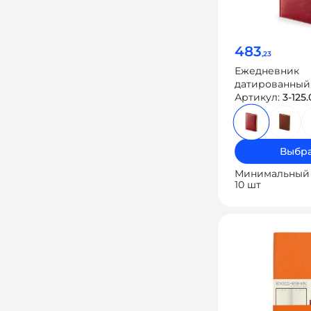
483
,23
Ежедневник
датированный 
Nebraska» на 2
Артикул:
3-125.
Выбра
Минимальный 
10 шт