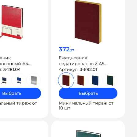
372
,27
вник
Ежедневник
рованный А4
недатированный А5
lis»
л:
3-281.04
«Megapolis Nebraska Flex»
Артикул:
3-692.01
Выбрать
Выбрать
льный тираж от
Минимальный тираж от
10 шт