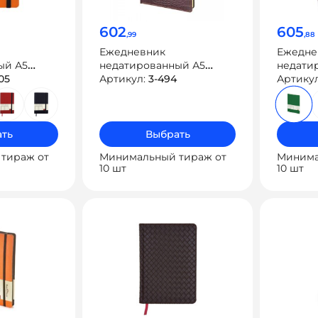
602
605
,99
,88
Ежедневник
Ежедне
ый А5
недатированный А5
недати
.05
«Caiman»
Артикул:
3-494
«Megapol
Артику
ть
Выбрать
тираж от
Минимальный тираж от
Минима
10 шт
10 шт