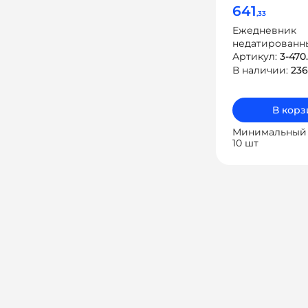
641
,33
Ежедневник
недатированн
«Megapolis Sof
Артикул:
3-470
В наличии:
236
В корз
Минимальный 
10 шт