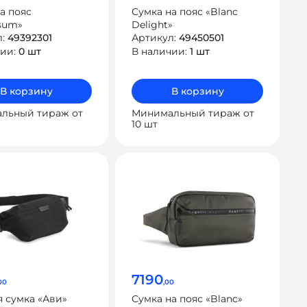
а пояс
Сумка на пояс «Blanc
sum»
Delight»
л:
49392301
Артикул:
49450501
чии:
0 шт
В наличии:
1 шт
В корзину
В корзину
льный тираж от
Минимальный тираж от
10 шт
7190
00
,00
 сумка «Ави»
Сумка на пояс «Blanc»