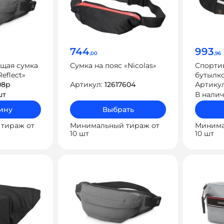
744
993
,00
,96
щая сумка
Сумка на пояс «Nicolas»
Спортив
Reflect»
бутылко
08p
Артикул:
12617604
«Marath
Артику
шт
В нали
ину
Выбрать
тираж от
Минимальный тираж от
Минима
10 шт
10 шт