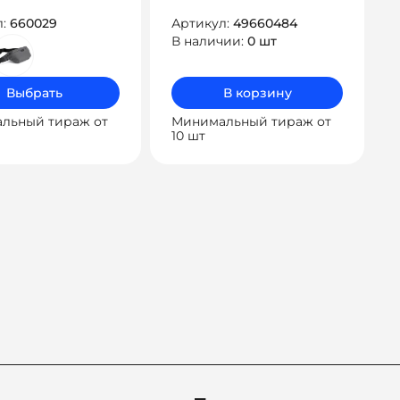
л:
660029
Артикул:
49660484
В наличии:
0 шт
Выбрать
В корзину
льный тираж от
Минимальный тираж от
10 шт
ация
ям