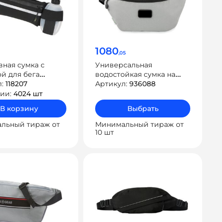
1080
,05
ная сумка с
Универсальная
й для бега
водостойкая сумка на
on»
л:
118207
пояс «Bumble» из
Артикул:
936088
переработанного
чии:
4024 шт
пластика
В корзину
Выбрать
льный тираж от
Минимальный тираж от
10 шт