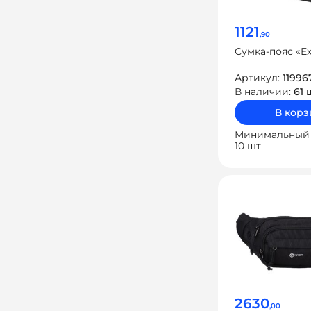
1121
,90
Сумка-пояс «E
Артикул:
11996
В наличии:
61 
В корз
Минимальный 
10 шт
2630
,00