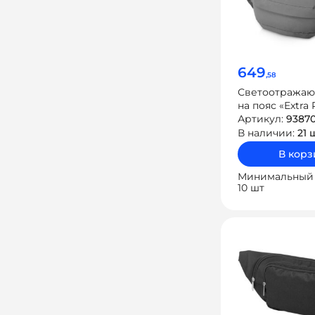
649
,58
Светоотражаю
на пояс «Extra 
Артикул:
9387
В наличии:
21 
В корз
Минимальный 
10 шт