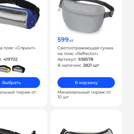
599
,42
а пояс «Спринт»
Светоотражающая сумка
на пояс «Reflector»
л:
419702
Артикул:
938578
В наличии:
2821 шт
Выбрать
В корзину
льный тираж от
Минимальный тираж от
10 шт