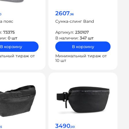
2607
0
,96
а пояс
Сумка-слинг Band
л:
73375
Артикул:
230107
чии:
0 шт
В наличии:
347 шт
В корзину
В корзину
льный тираж от
Минимальный тираж от
10 шт
3490
55
,00