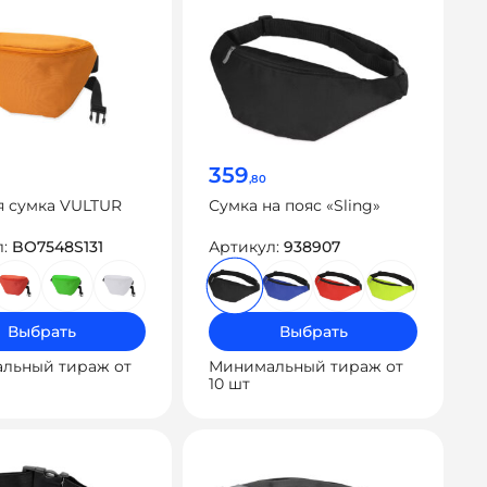
359
,80
я сумка VULTUR
Сумка на пояс «Sling»
л:
BO7548S131
Артикул:
938907
Выбрать
Выбрать
льный тираж от
Минимальный тираж от
10 шт