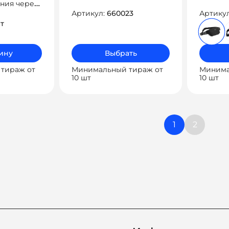
ния через
поясе
Артикул:
660023
Артику
т
ину
Выбрать
тираж от
Минимальный тираж от
Минима
10 шт
10 шт
Навиг
1
2
по
запис