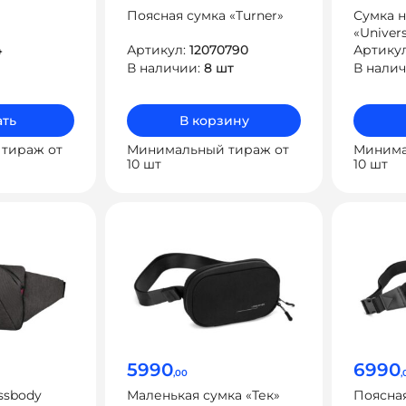
Поясная сумка «Turner»
Сумка н
«Univer
4
Артикул:
12070790
Артику
В наличии:
8 шт
В нали
ть
В корзину
тираж от
Минимальный тираж от
Минима
10 шт
10 шт
5990
6990
,00
,
ssbody
Маленькая сумка «Тек»
Поясная