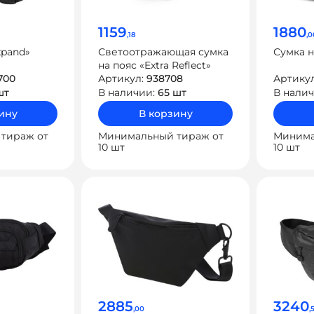
1159
1880
,18
,0
xpand»
Светоотражающая сумка
Сумка н
на пояс «Extra Reflect»
700
Артикул:
938708
Артику
шт
В наличии:
65 шт
В нали
ину
В корзину
тираж от
Минимальный тираж от
Минима
10 шт
10 шт
2885
3240
,00
,