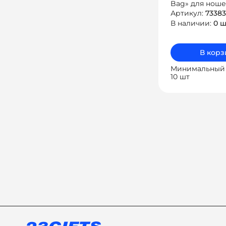
Bag» для ноше
плечо или на 
Артикул:
73383
В наличии:
0 ш
В корз
Минимальный 
10 шт