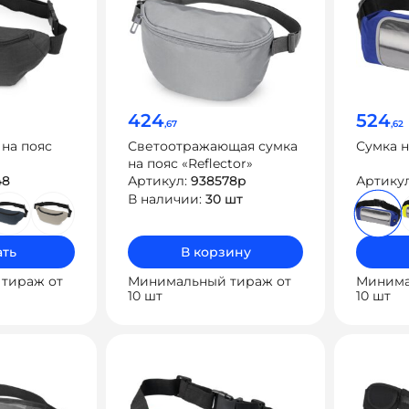
424
524
,67
,62
 на пояс
Светоотражающая сумка
Сумка н
на пояс «Reflector»
48
Артикул:
938578p
Артику
В наличии:
30 шт
ть
В корзину
тираж от
Минимальный тираж от
Минима
10 шт
10 шт