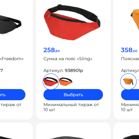
258
358
,80
,00
 «Freedom»
Сумка на пояс «Sling»
Поясна
37
Артикул:
938901p
Артику
ть
Выбрать
тираж от
Минимальный тираж от
Минима
10 шт
10 шт