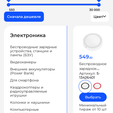
550
30 000
Цвет
Электроника
Беспроводные зарядные
устройства, станции и
лампы (БЗУ)
549
,62
Видеокамеры
Беспроводное
зарядное
Внешние аккумуляторы
(Power Bank)
устройство
Артикул:
5-
13426401
«Dot», 5 Вт
Для смартфона
Квадрокоптеры и
радиоуправляемые
игрушки
Выбрать
Колонки и наушники
Минимальный
тираж от 10 шт
Компьютерные