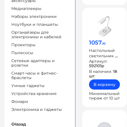
аксессуары
Медиаплееры
Наборы электроники
Ноутбуки и планшеты
Органайзеры для
электроники и кабелей
1057
,92
Проекторы
Настольный
Пылесосы
светильник с
Сетевые адаптеры и
беспроводной
Артикул:
розетки
592101p
зарядкой
В наличии:
18
«Nimble», 10 Вт
Смарт-часы и фитнес-
шт
браслеты
В корзину
Умные гаджеты
Минимальный
Устройства хранения
тираж от 10 шт
Фонари
Электроника и гаджеты
Назад