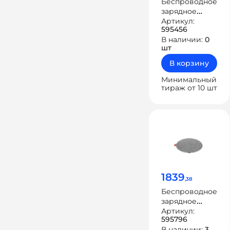
Беспроводное
зарядное
устройство
Артикул:
595456
«NEO Zeta
В наличии:
0
Quick»
шт
В корзину
Минимальный
тираж от 10 шт
1839
,38
Беспроводное
зарядное
устройство
Артикул:
595796
«NEO Q24
В наличии:
3