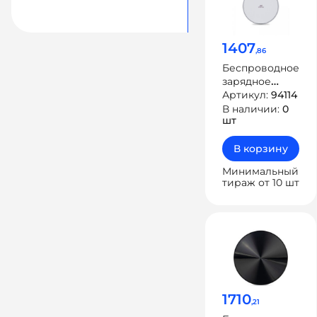
1407
,86
Беспроводное
зарядное
устройство
Артикул:
94114
VA4912, 10 Вт
В наличии:
0
шт
В корзину
Минимальный
тираж от 10 шт
1710
,21