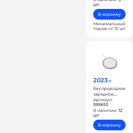
Quick», 15 Вт
шт
В корзину
Минимальный
тираж от 10 шт
2023
,71
Беспроводное
зарядное
устройство
Артикул:
595653
«NEO
В наличии:
12
Magneto»
шт
В корзину