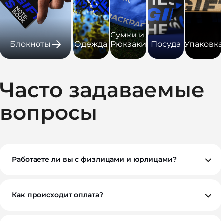
Сумки и
Блокноты
Одежда
Рюкзаки
Посуда
Упаковк
Часто задаваемые
вопросы
Работаете ли вы с физлицами и юрлицами?
Да, мы работаем как с физическими, так и с
юридическими лицами. При необходимости
предоставляем все закрывающие документы.
Как происходит оплата?
Вы можете оплатить заказ по безналичному расчету.
Как правило, мы работаем на условиях 100%
предоплаты, но если у вас нестандартная ситуация —