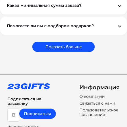
обсудим индивидуально. Для оптовых и
Какая минимальная сумма заказа?
корпоративных клиентов возможны гибкие условия.
Минимальный заказ — от 10 000 ₽. Это позволяет нам
обеспечить достойное качество и персональный
подход к каждому проекту.
Помогаете ли вы с подбором подарков?
Обязательно. Наши менеджеры помогут вам выбрать
подарки, которые соответствуют вашему бюджету,
задачам и срокам. Мы подбираем не просто
сувениры, а решения, которые работают на ваш
Показать больше
бренд.
Информация
О компании
Подписаться на
Связаться с нами
рассылку
Пользовательское
Подписаться
соглашение
Нажимая на кнопку