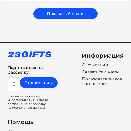
подарки, которые соответствуют вашему бюджету,
задачам и срокам. Мы подбираем не просто
сувениры, а решения, которые работают на ваш
Показать больше
бренд.
Информация
О компании
Подписаться на
Связаться с нами
рассылку
Пользовательское
Подписаться
соглашение
Нажимая на кнопку
«Подписаться» Вы даете
согласие на обработку
персональных данных
Помощь