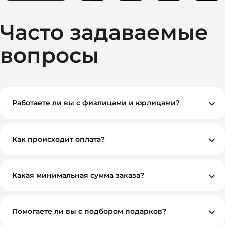
Часто задаваемые
вопросы
Работаете ли вы с физлицами и юрлицами?
Да, мы работаем как с физическими, так и с
юридическими лицами. При необходимости
предоставляем все закрывающие документы.
Как происходит оплата?
Вы можете оплатить заказ по безналичному расчету.
Как правило, мы работаем на условиях 100%
предоплаты, но если у вас нестандартная ситуация —
обсудим индивидуально. Для оптовых и
Какая минимальная сумма заказа?
корпоративных клиентов возможны гибкие условия.
Минимальный заказ — от 10 000 ₽. Это позволяет нам
обеспечить достойное качество и персональный
подход к каждому проекту.
Помогаете ли вы с подбором подарков?
Обязательно. Наши менеджеры помогут вам выбрать