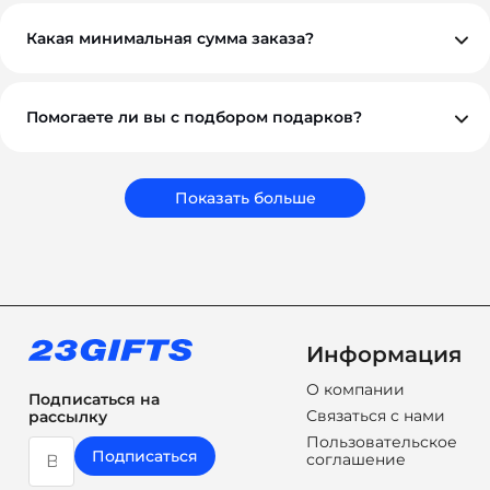
предоплаты, но если у вас нестандартная ситуация —
обсудим индивидуально. Для оптовых и
Какая минимальная сумма заказа?
корпоративных клиентов возможны гибкие условия.
Минимальный заказ — от 10 000 ₽. Это позволяет нам
обеспечить достойное качество и персональный
подход к каждому проекту.
Помогаете ли вы с подбором подарков?
Обязательно. Наши менеджеры помогут вам выбрать
подарки, которые соответствуют вашему бюджету,
задачам и срокам. Мы подбираем не просто
сувениры, а решения, которые работают на ваш
Показать больше
бренд.
Информация
О компании
Подписаться на
Связаться с нами
рассылку
Пользовательское
Подписаться
соглашение