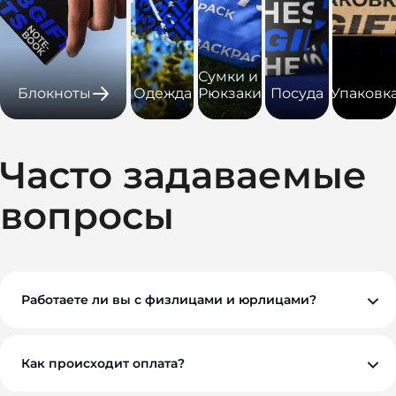
Сумки и
Блокноты
Одежда
Рюкзаки
Посуда
Упаковк
Часто задаваемые
вопросы
Работаете ли вы с физлицами и юрлицами?
Да, мы работаем как с физическими, так и с
юридическими лицами. При необходимости
предоставляем все закрывающие документы.
Как происходит оплата?
Вы можете оплатить заказ по безналичному расчету.
Как правило, мы работаем на условиях 100%