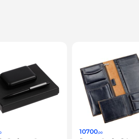
10700
0
,00