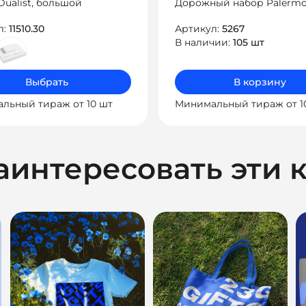
ualist, большой
Дорожный набор Palermo
л:
11510.30
Артикул:
5267
В наличии:
105 шт
Выбрать
В корзину
льный тираж от 10 шт
Минимальный тираж от 1
аинтересовать эти 