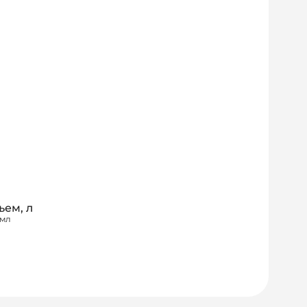
ъем, л
 мл