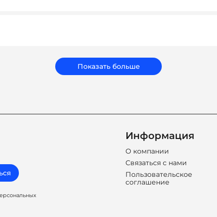
т нам обеспечить достойное качество и персональный подхо
ать подарки, которые соответствуют вашему бюджету, зад
бренд.
Показать больше
Информация
О компании
Связаться с нами
ься
Пользовательское
соглашение
персональных