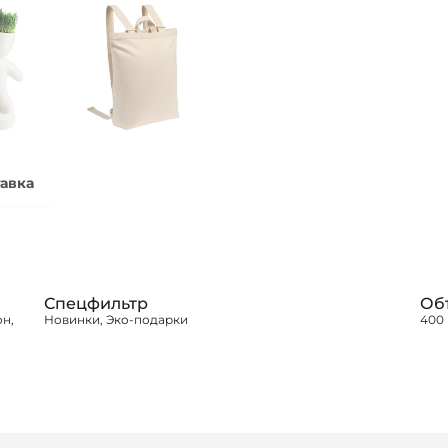
авка
Спецфильтр
Об
он,
Новинки, Эко-подарки
400