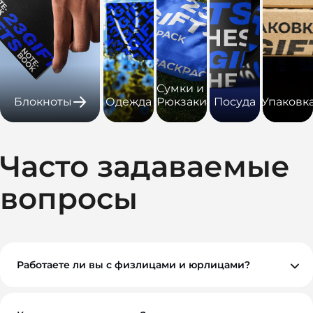
Сумки и
Блокноты
Одежда
Рюкзаки
Посуда
Упаковк
Часто задаваемые
вопросы
Работаете ли вы с физлицами и юрлицами?
Да, мы работаем как с физическими, так и с
юридическими лицами. При необходимости
предоставляем все закрывающие документы.