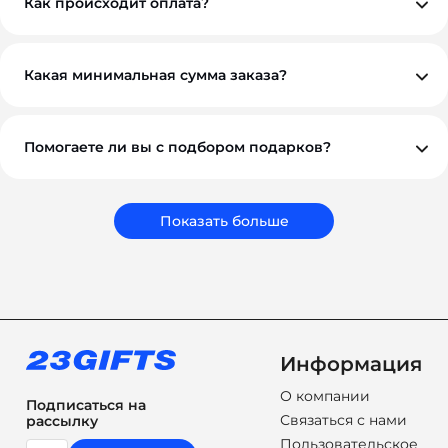
Как происходит оплата?
Вы можете оплатить заказ по безналичному расчету.
Как правило, мы работаем на условиях 100%
предоплаты, но если у вас нестандартная ситуация —
обсудим индивидуально. Для оптовых и
Какая минимальная сумма заказа?
корпоративных клиентов возможны гибкие условия.
Минимальный заказ — от 10 000 ₽. Это позволяет нам
обеспечить достойное качество и персональный
подход к каждому проекту.
Помогаете ли вы с подбором подарков?
Обязательно. Наши менеджеры помогут вам выбрать
подарки, которые соответствуют вашему бюджету,
задачам и срокам. Мы подбираем не просто
сувениры, а решения, которые работают на ваш
Показать больше
бренд.
Информация
О компании
Подписаться на
Связаться с нами
рассылку
Пользовательское