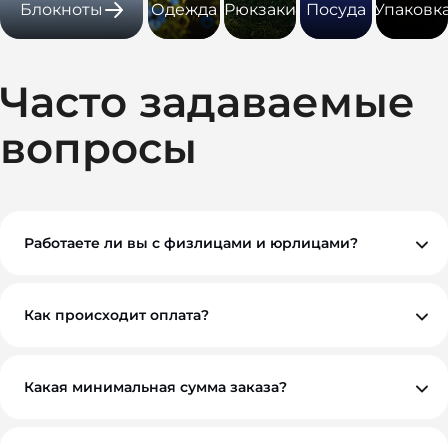
Блокноты
Одежда
Рюкзаки
Посуда
Упаковк
Часто задаваемые
вопросы
Работаете ли вы с физлицами и юрлицами?
Да, мы работаем как с физическими, так и с
юридическими лицами. При необходимости
предоставляем все закрывающие документы.
Как происходит оплата?
Вы можете оплатить заказ по безналичному расчету.
Как правило, мы работаем на условиях 100%
предоплаты, но если у вас нестандартная ситуация —
обсудим индивидуально. Для оптовых и
Какая минимальная сумма заказа?
корпоративных клиентов возможны гибкие условия.
Минимальный заказ — от 10 000 ₽. Это позволяет нам
обеспечить достойное качество и персональный
подход к каждому проекту.