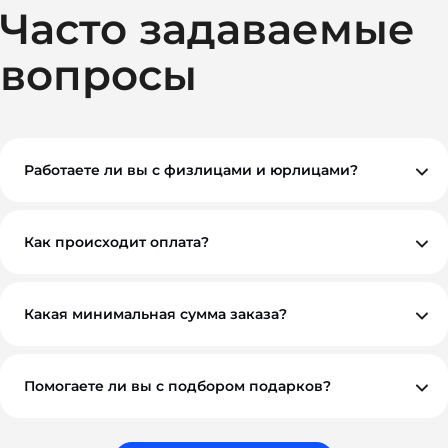
Часто задаваемые
вопросы
Работаете ли вы с физлицами и юрлицами?
Да, мы работаем как с физическими, так и с
юридическими лицами. При необходимости
предоставляем все закрывающие документы.
Как происходит оплата?
Вы можете оплатить заказ по безналичному расчету.
Как правило, мы работаем на условиях 100%
предоплаты, но если у вас нестандартная ситуация —
обсудим индивидуально. Для оптовых и
Какая минимальная сумма заказа?
корпоративных клиентов возможны гибкие условия.
Минимальный заказ — от 10 000 ₽. Это позволяет нам
обеспечить достойное качество и персональный
подход к каждому проекту.
Помогаете ли вы с подбором подарков?
Обязательно. Наши менеджеры помогут вам выбрать
подарки, которые соответствуют вашему бюджету,
задачам и срокам. Мы подбираем не просто