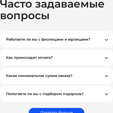
Часто задаваемые
вопросы
Работаете ли вы с физлицами и юрлицами?
Да, мы работаем как с физическими, так и с
юридическими лицами. При необходимости
предоставляем все закрывающие документы.
Как происходит оплата?
Вы можете оплатить заказ по безналичному расчету.
Как правило, мы работаем на условиях 100%
предоплаты, но если у вас нестандартная ситуация —
обсудим индивидуально. Для оптовых и
Какая минимальная сумма заказа?
корпоративных клиентов возможны гибкие условия.
Минимальный заказ — от 10 000 ₽. Это позволяет нам
обеспечить достойное качество и персональный
подход к каждому проекту.
Помогаете ли вы с подбором подарков?
Обязательно. Наши менеджеры помогут вам выбрать
подарки, которые соответствуют вашему бюджету,
задачам и срокам. Мы подбираем не просто
сувениры, а решения, которые работают на ваш
Показать больше