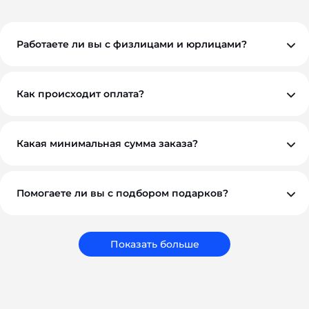
Работаете ли вы с физлицами и юрлицами?
Да, мы работаем как с физическими, так и с
юридическими лицами. При необходимости
предоставляем все закрывающие документы.
Как происходит оплата?
Вы можете оплатить заказ по безналичному расчету.
Как правило, мы работаем на условиях 100%
предоплаты, но если у вас нестандартная ситуация —
обсудим индивидуально. Для оптовых и
Какая минимальная сумма заказа?
корпоративных клиентов возможны гибкие условия.
Минимальный заказ — от 10 000 ₽. Это позволяет нам
обеспечить достойное качество и персональный
подход к каждому проекту.
Помогаете ли вы с подбором подарков?
Обязательно. Наши менеджеры помогут вам выбрать
подарки, которые соответствуют вашему бюджету,
задачам и срокам. Мы подбираем не просто
сувениры, а решения, которые работают на ваш
Показать больше
бренд.