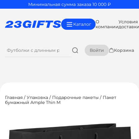
Минимальная сумма заказа 10 000 ₽
О
Условия
Каталог
компании
доставк
Войти
Корзина
Главная
/
Упаковка
/
Подарочные пакеты
/ Пакет
бумажный Ample Thin M