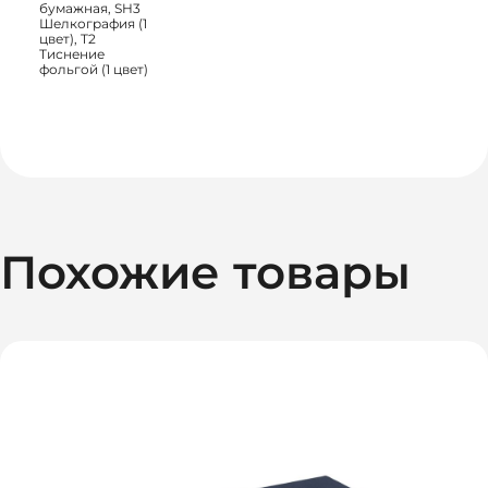
бумажная, SH3
Шелкография (1
цвет), T2
Тиснение
фольгой (1 цвет)
Похожие товары