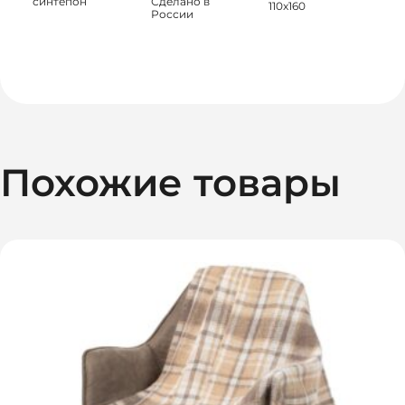
синтепон
Сделано в
110x160
России
Похожие товары