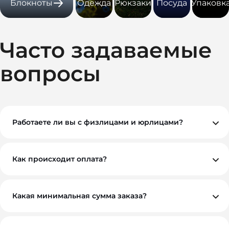
Блокноты
Одежда
Рюкзаки
Посуда
Упаковк
Часто задаваемые
вопросы
Работаете ли вы с физлицами и юрлицами?
Да, мы работаем как с физическими, так и с
юридическими лицами. При необходимости
предоставляем все закрывающие документы.
Как происходит оплата?
Вы можете оплатить заказ по безналичному расчету.
Как правило, мы работаем на условиях 100%
предоплаты, но если у вас нестандартная ситуация —
обсудим индивидуально. Для оптовых и
Какая минимальная сумма заказа?
корпоративных клиентов возможны гибкие условия.
Минимальный заказ — от 10 000 ₽. Это позволяет нам
обеспечить достойное качество и персональный
подход к каждому проекту.