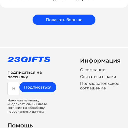
Обязательно. Наши менеджеры помогут вам выбрать
подарки, которые соответствуют вашему бюджету,
задачам и срокам. Мы подбираем не просто
сувениры, а решения, которые работают на ваш
Показать больше
бренд.
Информация
О компании
Подписаться на
Связаться с нами
рассылку
Пользовательское
Подписаться
соглашение
Нажимая на кнопку
«Подписаться» Вы даете
согласие на обработку
персональных данных
Помощь