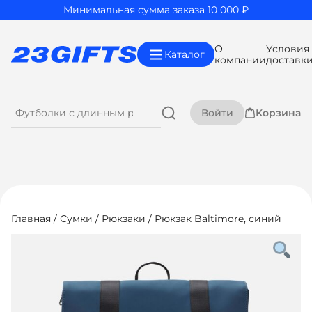
Минимальная сумма заказа 10 000 ₽
О
Условия
Каталог
компании
доставк
Войти
Корзина
Главная
/
Сумки
/
Рюкзаки
/ Рюкзак Baltimore, синий