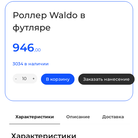
Роллер Waldo в
футляре
946
,00
3034 в наличии
Количество
-
+
В корзину
Заказать нанесение
товара
Роллер
Waldo
в
футляре
Характеристики
Описание
Доставка
Характеристики