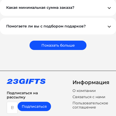
предоплаты, но если у вас нестандартная ситуация —
обсудим индивидуально. Для оптовых и
Какая минимальная сумма заказа?
корпоративных клиентов возможны гибкие условия.
Минимальный заказ — от 10 000 ₽. Это позволяет нам
обеспечить достойное качество и персональный
подход к каждому проекту.
Помогаете ли вы с подбором подарков?
Обязательно. Наши менеджеры помогут вам выбрать
подарки, которые соответствуют вашему бюджету,
задачам и срокам. Мы подбираем не просто
сувениры, а решения, которые работают на ваш
Показать больше
бренд.
Информация
О компании
Подписаться на
Связаться с нами
рассылку
Пользовательское
Подписаться
соглашение