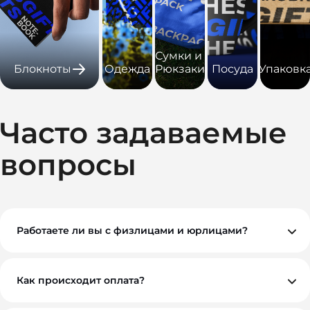
Сумки и
Блокноты
Одежда
Рюкзаки
Посуда
Упаковк
Часто задаваемые
вопросы
Работаете ли вы с физлицами и юрлицами?
Да, мы работаем как с физическими, так и с
юридическими лицами. При необходимости
предоставляем все закрывающие документы.
Как происходит оплата?
Вы можете оплатить заказ по безналичному расчету.
Как правило, мы работаем на условиях 100%