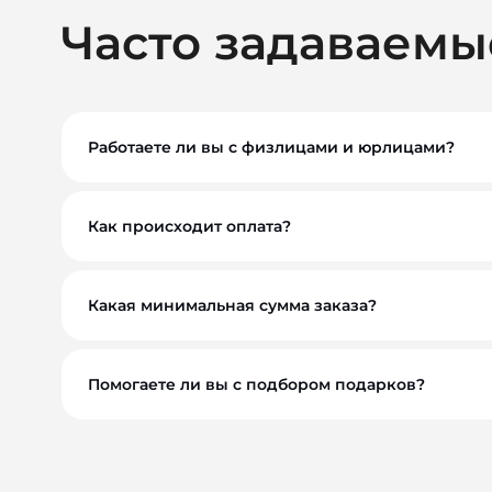
Часто задаваемы
Работаете ли вы с физлицами и юрлицами?
Да, мы работаем как с физическими, так и с ю
Как происходит оплата?
Вы можете оплатить заказ по безналичному расче
обсудим индивидуально. Для оптовых и корпора
Какая минимальная сумма заказа?
Минимальный заказ — от 10 000 ₽. Это позволяе
Помогаете ли вы с подбором подарков?
Обязательно. Наши менеджеры помогут вам выбр
сувениры, а решения, которые работают на ваш 