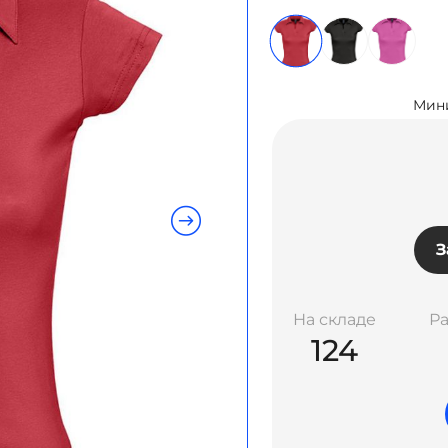
Мини
З
На складе
Р
124