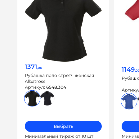
1371
1149
,00
,0
Рубашка поло стретч женская
Рубашка
Albatross
Артикул:
6548.304
Артику
Выбрать
Минимальный тираж от 10 шт
Минима