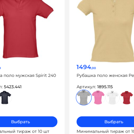
1494
0
,00
 поло мужская Spirit 240
Рубашка поло женская Peo
л:
5423.441
Артикул:
1895.115
Выбрать
Выбрать
льный тираж от 10 шт
Минимальный тираж от 1