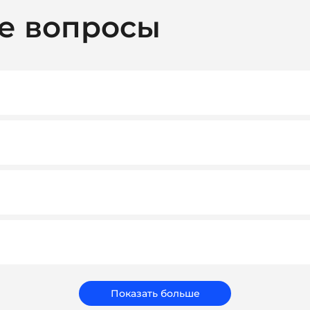
е вопросы
ридическими лицами. При необходимости предоставляем вс
ту. Как правило, мы работаем на условиях 100% предоплаты
тивных клиентов возможны гибкие условия.
т нам обеспечить достойное качество и персональный подхо
ать подарки, которые соответствуют вашему бюджету, зад
бренд.
Показать больше