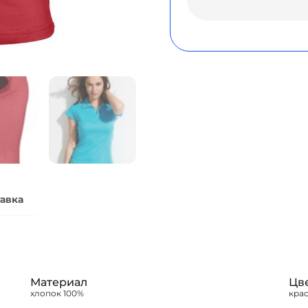
авка
Материал
Цв
хлопок 100%
крас