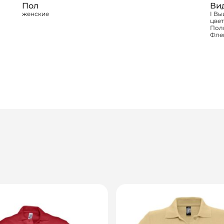
Пол
Ви
женские
I Вы
цвет
Полн
Флек