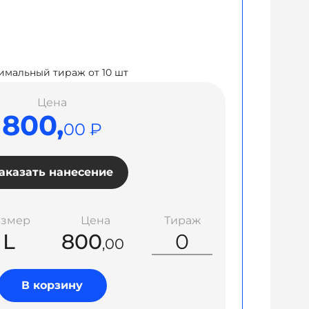
мальный тираж от 10 шт
Цена
800,
00 ₽
аказать нанесение
азмер
Цена
Тираж
L
800
,00
В корзину