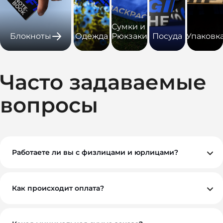
Сумки и
Блокноты
Одежда
Рюкзаки
Посуда
Упаковк
Часто задаваемые
вопросы
Работаете ли вы с физлицами и юрлицами?
Да, мы работаем как с физическими, так и с
юридическими лицами. При необходимости
предоставляем все закрывающие документы.
Как происходит оплата?
Вы можете оплатить заказ по безналичному расчету.
Как правило, мы работаем на условиях 100%
предоплаты, но если у вас нестандартная ситуация —
обсудим индивидуально. Для оптовых и