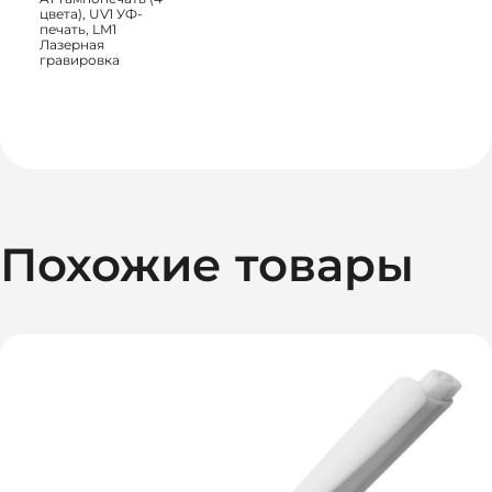
цвета), UV1 УФ-
печать, LM1
Лазерная
гравировка
Похожие товары