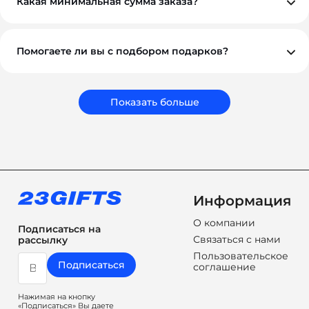
Какая минимальная сумма заказа?
корпоративных клиентов возможны гибкие условия.
Минимальный заказ — от 10 000 ₽. Это позволяет нам
обеспечить достойное качество и персональный
подход к каждому проекту.
Помогаете ли вы с подбором подарков?
Обязательно. Наши менеджеры помогут вам выбрать
подарки, которые соответствуют вашему бюджету,
задачам и срокам. Мы подбираем не просто
сувениры, а решения, которые работают на ваш
Показать больше
бренд.
Информация
О компании
Подписаться на
Связаться с нами
рассылку
Пользовательское
Подписаться
соглашение
Нажимая на кнопку
«Подписаться» Вы даете