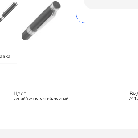
авка
Цвет
Ви
синий/темно-синий, черный
A1 Т