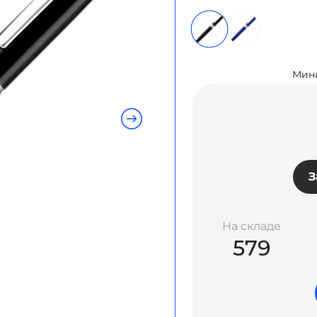
Мини
З
На складе
579