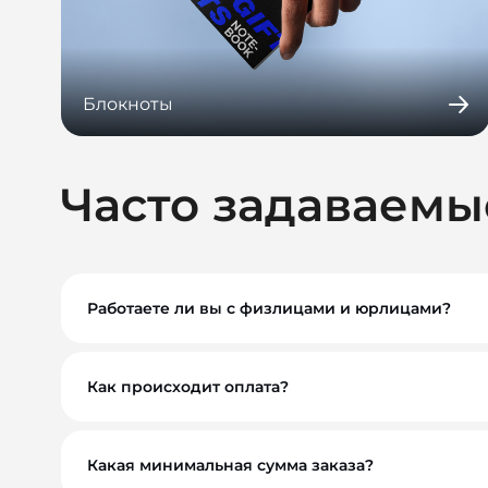
Блокноты
Часто задаваемы
Работаете ли вы с физлицами и юрлицами?
Да, мы работаем как с физическими, так и с ю
Как происходит оплата?
Вы можете оплатить заказ по безналичному расче
обсудим индивидуально. Для оптовых и корпора
Какая минимальная сумма заказа?
Минимальный заказ — от 10 000 ₽. Это позволяе