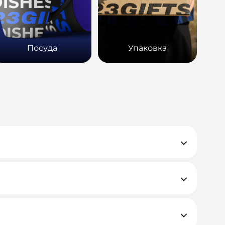
Посуда
Упаковка
е закрывающие документы.
, но если у вас нестандартная ситуация —
д к каждому проекту.