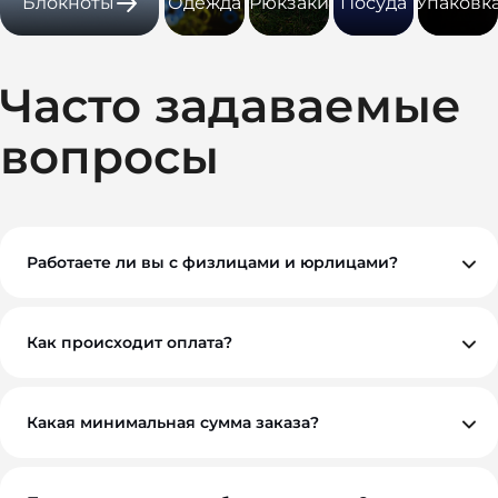
Блокноты
Одежда
Рюкзаки
Посуда
Упаковк
Часто задаваемые
вопросы
Работаете ли вы с физлицами и юрлицами?
Да, мы работаем как с физическими, так и с
юридическими лицами. При необходимости
предоставляем все закрывающие документы.
Как происходит оплата?
Вы можете оплатить заказ по безналичному расчету.
Как правило, мы работаем на условиях 100%
предоплаты, но если у вас нестандартная ситуация —
обсудим индивидуально. Для оптовых и
Какая минимальная сумма заказа?
корпоративных клиентов возможны гибкие условия.
Минимальный заказ — от 10 000 ₽. Это позволяет нам
обеспечить достойное качество и персональный
подход к каждому проекту.