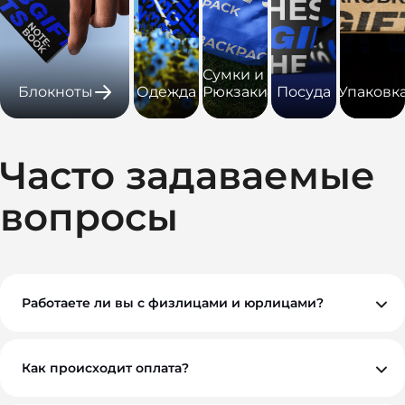
Сумки и
Блокноты
Одежда
Рюкзаки
Посуда
Упаковк
Часто задаваемые
вопросы
Работаете ли вы с физлицами и юрлицами?
Да, мы работаем как с физическими, так и с
юридическими лицами. При необходимости
предоставляем все закрывающие документы.
Как происходит оплата?
Вы можете оплатить заказ по безналичному расчету.
Как правило, мы работаем на условиях 100%