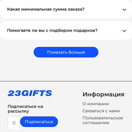
предоплаты, но если у вас нестандартная ситуация —
обсудим индивидуально. Для оптовых и
Какая минимальная сумма заказа?
корпоративных клиентов возможны гибкие условия.
Минимальный заказ — от 10 000 ₽. Это позволяет нам
обеспечить достойное качество и персональный
подход к каждому проекту.
Помогаете ли вы с подбором подарков?
Обязательно. Наши менеджеры помогут вам выбрать
подарки, которые соответствуют вашему бюджету,
задачам и срокам. Мы подбираем не просто
сувениры, а решения, которые работают на ваш
Показать больше
бренд.
Информация
О компании
Подписаться на
Связаться с нами
рассылку
Пользовательское
Подписаться
соглашение