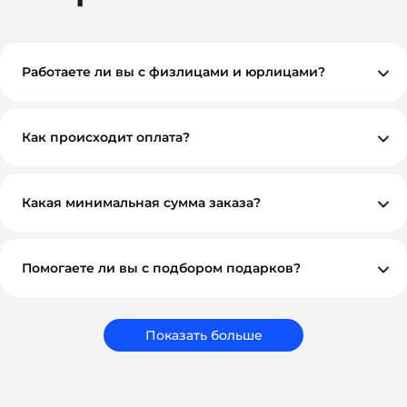
Работаете ли вы с физлицами и юрлицами?
Да, мы работаем как с физическими, так и с
юридическими лицами. При необходимости
предоставляем все закрывающие документы.
Как происходит оплата?
Вы можете оплатить заказ по безналичному расчету.
Как правило, мы работаем на условиях 100%
предоплаты, но если у вас нестандартная ситуация —
обсудим индивидуально. Для оптовых и
Какая минимальная сумма заказа?
корпоративных клиентов возможны гибкие условия.
Минимальный заказ — от 10 000 ₽. Это позволяет нам
обеспечить достойное качество и персональный
подход к каждому проекту.
Помогаете ли вы с подбором подарков?
Обязательно. Наши менеджеры помогут вам выбрать
подарки, которые соответствуют вашему бюджету,
задачам и срокам. Мы подбираем не просто
сувениры, а решения, которые работают на ваш
Показать больше
бренд.