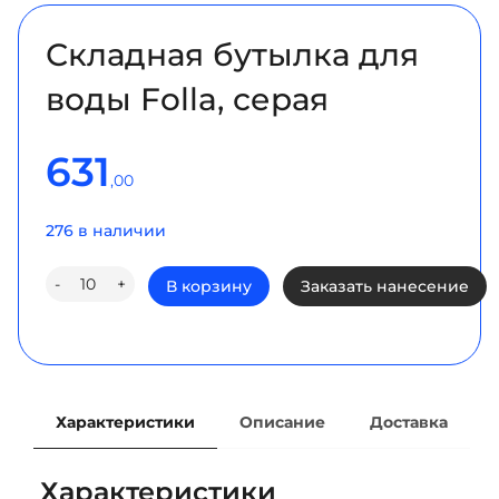
Складная бутылка для
воды Folla, серая
631
,00
276 в наличии
Количество
-
+
В корзину
Заказать нанесение
товара
Складная
бутылка
для
воды
Folla,
серая
Характеристики
Описание
Доставка
Характеристики