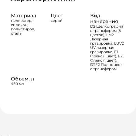
Материал
Цвет
Вид
полиэстер,
серый
нанесения
силикон,
D2 Шелкография
полистирол,
с трансфером (5
сталь
цветов), LM2
Лазерная
гравировка, LUV2
UV лазерная
гравировка, F1
Флекс (1 цвет), F2
Флекс (1 цвет),
DTF2 Полноцвет
с трансфером
Объем, л
450 мл