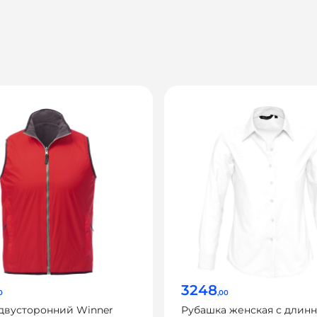
3248
0
,00
двусторонний Winner
Рубашка женская с длин