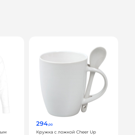
294
,00
ным
Кружка с ложкой Cheer Up