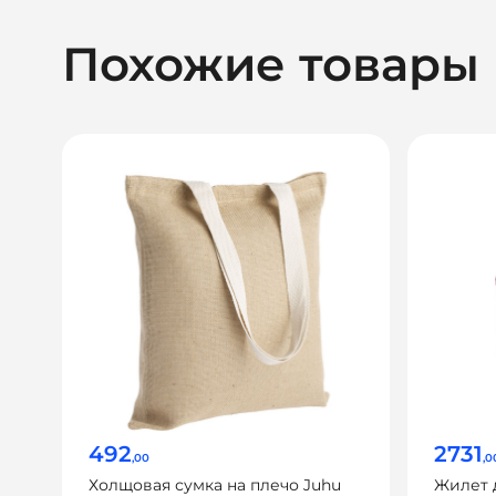
Похожие товары
492
2731
,00
,0
Холщовая сумка на плечо Juhu
Жилет 