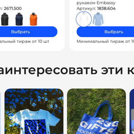
рукавом Embassy
л:
2671.500
Артикул:
1838.604
Выбрать
Выбрать
льный тираж от 10 шт
Минимальный тираж от 1
аинтересовать эти 