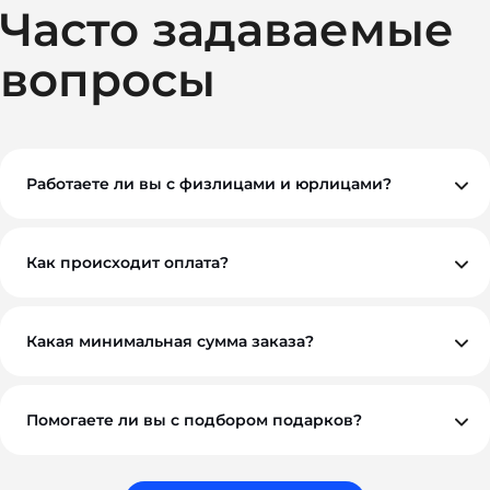
Часто задаваемые
вопросы
Работаете ли вы с физлицами и юрлицами?
Да, мы работаем как с физическими, так и с
юридическими лицами. При необходимости
предоставляем все закрывающие документы.
Как происходит оплата?
Вы можете оплатить заказ по безналичному расчету.
Как правило, мы работаем на условиях 100%
предоплаты, но если у вас нестандартная ситуация —
обсудим индивидуально. Для оптовых и
Какая минимальная сумма заказа?
корпоративных клиентов возможны гибкие условия.
Минимальный заказ — от 10 000 ₽. Это позволяет нам
обеспечить достойное качество и персональный
подход к каждому проекту.
Помогаете ли вы с подбором подарков?
Обязательно. Наши менеджеры помогут вам выбрать
подарки, которые соответствуют вашему бюджету,
задачам и срокам. Мы подбираем не просто