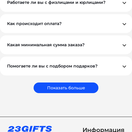
Работаете ли вы с физлицами и юрлицами?
Да, мы работаем как с физическими, так и с
юридическими лицами. При необходимости
предоставляем все закрывающие документы.
Как происходит оплата?
Вы можете оплатить заказ по безналичному расчету.
Как правило, мы работаем на условиях 100%
предоплаты, но если у вас нестандартная ситуация —
обсудим индивидуально. Для оптовых и
Какая минимальная сумма заказа?
корпоративных клиентов возможны гибкие условия.
Минимальный заказ — от 10 000 ₽. Это позволяет нам
обеспечить достойное качество и персональный
подход к каждому проекту.
Помогаете ли вы с подбором подарков?
Обязательно. Наши менеджеры помогут вам выбрать
подарки, которые соответствуют вашему бюджету,
задачам и срокам. Мы подбираем не просто
сувениры, а решения, которые работают на ваш
Показать больше
бренд.
Информация